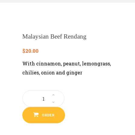
Malaysian Beef Rendang
$
20.00
With cinnamon, peanut, lemongrass,
chilies, onion and ginger
Malaysian
Beef
Rendang
quantity
ORDER