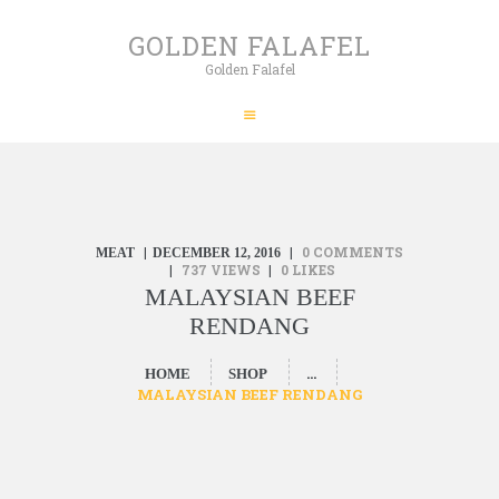
HOME
GOLDEN FALAFEL
ABOUT
Golden Falafel
GOLDEN FALAFEL
PRODUCTS
Golden Falafel
WHOLESALE
EXPORT
CONTACT
0
COMMENTS
MEAT
DECEMBER 12, 2016
737
VIEWS
0
LIKES
MALAYSIAN BEEF
RENDANG
...
HOME
SHOP
MALAYSIAN BEEF RENDANG