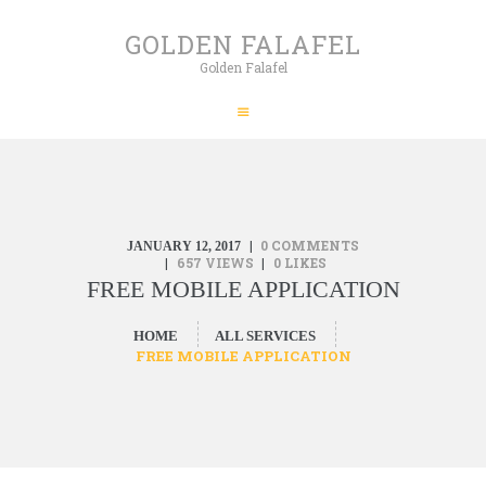
HOME
GOLDEN FALAFEL
ABOUT
Golden Falafel
GOLDEN FALAFEL
PRODUCTS
Golden Falafel
WHOLESALE
EXPORT
CONTACT
0
COMMENTS
JANUARY 12, 2017
657
VIEWS
0
LIKES
FREE MOBILE APPLICATION
HOME
ALL SERVICES
FREE MOBILE APPLICATION