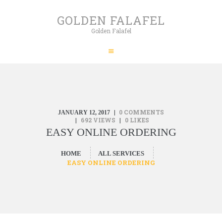
HOME
GOLDEN FALAFEL
ABOUT
Golden Falafel
GOLDEN FALAFEL
PRODUCTS
Golden Falafel
WHOLESALE
EXPORT
CONTACT
0
COMMENTS
JANUARY 12, 2017
692
VIEWS
0
LIKES
EASY ONLINE ORDERING
HOME
ALL SERVICES
EASY ONLINE ORDERING